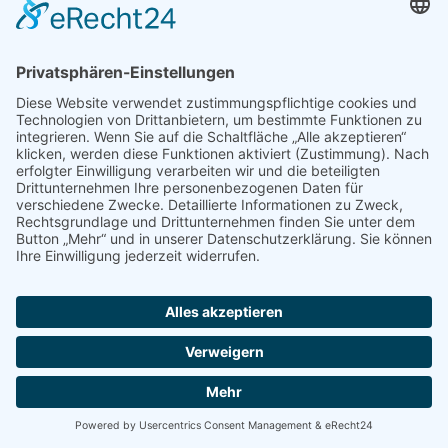
6-Gang-Schaltgetriebe, EURO 6d TEMP,
ABS/ESP/Airbag