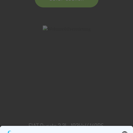
FIAT Ducato 2,3l - 103kW/ 140PS,